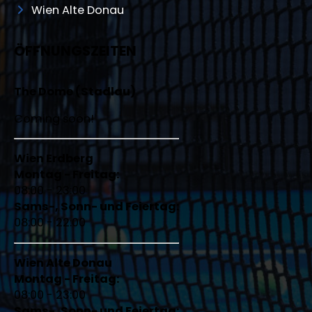
Wien Alte Donau
ÖFFNUNGSZEITEN
The Dome (Stadlau)
Coming soon!
Wien Erdberg
Montag - Freitag:
08:00 - 23:00
Sams-, Sonn- und Feiertag:
08:00 - 22:00
Wien Alte Donau
Montag - Freitag:
08:00 - 23:00
Sams-, Sonn- und Feiertag: